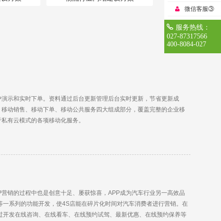
微信客服③
服务热线：
027-87317566
400-8084-027
户演示和实时下单。资料通过后台更新管理后台实时更新，节省更新成
、移动销售、移动下单、移动公共服务四大组成部分，覆盖完整的企业移
于私有云模式的各项移动化服务。
P营销的过程中也是创意十足、屡获惊喜，APP成为汽车行业另一高效品
等一系列的功能开发，使4S店能在碎片化时间对汽车消费者进行营销。在
通过开发在线咨询、在线看车、在线预约试驾、最新优惠、在线预约保养等