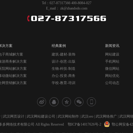
Tel：027-87317566 400-8084-027
E_mail： zk@zhandodo.com
解决方案
经典案例
新闻资讯
电子商城解方案
建筑-建材-装饰
网站建设
旅游商务解决方案
设计-创意-出版
手机网站
医院网站解决方案
生物-科技-制造
微信网站
移动微站解决方案
办公-投资-商务
网站优化
全网营销解决方案
学校-教育-培训
公司动态
计
|
武汉网页设计
|
武汉网站建设公司
|
武汉网站制作
|
武汉seo
|
武汉网络推广
|
武汉网
汉站多多网络技术有限公司 All Rights Reserved
鄂ICP备14017626号-2
鄂公网安备4201