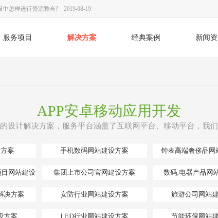
建设中怎样进行资源整合?
2019-08-19
放假安排通知
2017-05-10
服务项目
解决方案
经典案例
新闻资
度实地认证通过！
2016-06-21
春节放假安排
2020-01-19
网站建设的设计方案如何做
2019-10-15
站建设的好多个疑惑
2019-09-23
APP安卓移动应用开发
建设全过程中网页页面布置要留意什么关键点
2019-09-16
的设计解决方案，服务平台涵盖了互联网平台、移动平台，我们
务必留意內容、作用、展现实际效果
2019-09-09
设方案
手机数码网站建设方案
钟表高端奢侈品网
项目网站建设
集团上市公司官网建设方案
数码,电器产品网
解决方案
安防行业网站建设方案
旅游公司网站
设方案
LED行业网站建设方案
节能环保网站