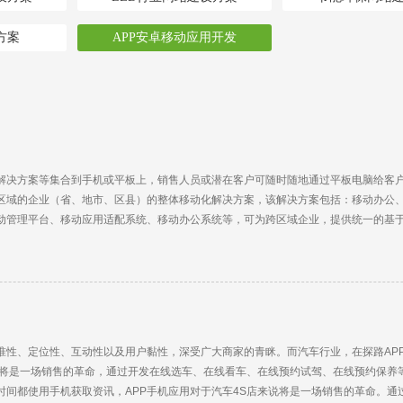
方案
APP安卓移动应用开发
解决方案等集合到手机或平板上，销售人员或潜在客户可随时随地通过平板电脑给客
区域的企业（省、地市、区县）的整体移动化解决方案，该解决方案包括：移动办公
动管理平台、移动应用适配系统、移动办公系统等，可为跨区域企业，提供统一的基
准性、定位性、互动性以及用户黏性，深受广大商家的青眯。而汽车行业，在探路AP
店来将是一场销售的革命，通过开发在线选车、在线看车、在线预约试驾、在线预约保养
时间都使用手机获取资讯，APP手机应用对于汽车4S店来说将是一场销售的革命。