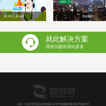
鲁卡奇儿童乐园
绿金能控
就此解决方案
我有问题咨询站多多
Add： 武汉市武昌区武珞路442号中南国际城D座2号楼3305