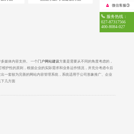
微信客服③
服务热线：
027-87317566
400-8084-027
多媒体内容支持。 一个
门户
网站建设
方案是需要从不同的角度考虑的，
可维护性的原则，根据企业的实际需求和业务运作情况，并充分考虑今后
发出一套较为完善的网站内容管理系统，系统适用于公司形象推广、企业
以下几方面