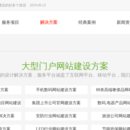
建设全过程中网页页面布置要留意什么关键点
2019-09-16
务必留意內容、作用、展现实际效果
2019-09-09
服务项目
解决方案
经典案例
新闻资
建设中怎样进行资源整合?
2019-08-19
放假安排通知
2017-05-10
度实地认证通过！
2016-06-21
春节放假安排
2020-01-19
大型门户网站建设方案
网站建设的设计方案如何做
2019-10-15
的设计解决方案，服务平台涵盖了互联网平台、移动平台，我们
设方案
手机数码网站建设方案
钟表高端奢侈品网
项目网站建设
集团上市公司官网建设方案
数码,电器产品网
解决方案
安防行业网站建设方案
旅游公司网站
设方案
LED行业网站建设方案
节能环保网站