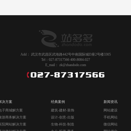
Add： 武汉市武昌区武珞路442号中南国际城D座2号楼3305
Tel：027-87317566 400-8084-027
E_mail： zk@zhandodo.com
解决方案
经典案例
新闻资讯
电子商城解方案
建筑-建材-装饰
网站建设
旅游商务解决方案
设计-创意-出版
手机网站
医院网站解决方案
生物-科技-制造
微信网站